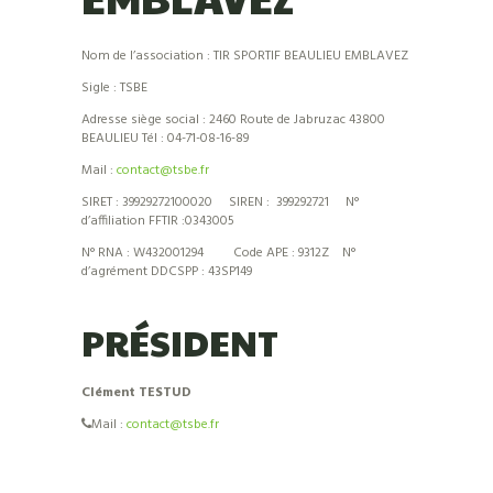
Nom de l’association : TIR SPORTIF BEAULIEU EMBLAVEZ
Sigle : TSBE
Adresse siège social : 2460 Route de Jabruzac 43800
BEAULIEU Tél : 04-71-08-16-89
Mail :
contact@tsbe.fr
SIRET : 39929272100020 SIREN : 399292721 N°
d’affiliation FFTIR :0343005
N° RNA : W432001294 Code APE : 9312Z N°
d’agrément DDCSPP : 43SP149
PRÉSIDENT
Clément TESTUD
Mail :
contact@tsbe.fr