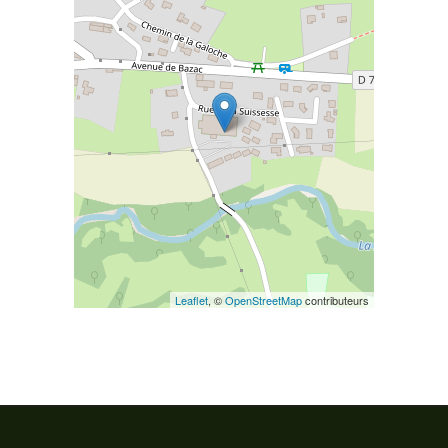
Leaflet
, ©
OpenStreetMap
contributeurs